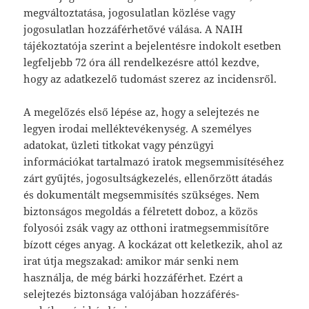
megváltoztatása, jogosulatlan közlése vagy
jogosulatlan hozzáférhetővé válása. A NAIH
tájékoztatója szerint a bejelentésre indokolt esetben
legfeljebb 72 óra áll rendelkezésre attól kezdve,
hogy az adatkezelő tudomást szerez az incidensről.
A megelőzés első lépése az, hogy a selejtezés ne
legyen irodai melléktevékenység. A személyes
adatokat, üzleti titkokat vagy pénzügyi
információkat tartalmazó iratok megsemmisítéséhez
zárt gyűjtés, jogosultságkezelés, ellenőrzött átadás
és dokumentált megsemmisítés szükséges. Nem
biztonságos megoldás a félretett doboz, a közös
folyosói zsák vagy az otthoni iratmegsemmisítőre
bízott céges anyag. A kockázat ott keletkezik, ahol az
irat útja megszakad: amikor már senki nem
használja, de még bárki hozzáférhet. Ezért a
selejtezés biztonsága valójában hozzáférés-