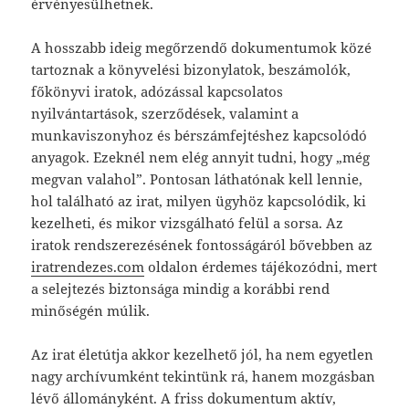
érvényesülhetnek.
A hosszabb ideig megőrzendő dokumentumok közé
tartoznak a könyvelési bizonylatok, beszámolók,
főkönyvi iratok, adózással kapcsolatos
nyilvántartások, szerződések, valamint a
munkaviszonyhoz és bérszámfejtéshez kapcsolódó
anyagok. Ezeknél nem elég annyit tudni, hogy „még
megvan valahol”. Pontosan láthatónak kell lennie,
hol található az irat, milyen ügyhöz kapcsolódik, ki
kezelheti, és mikor vizsgálható felül a sorsa. Az
iratok rendszerezésének fontosságáról bővebben az
iratrendezes.com
oldalon érdemes tájékozódni, mert
a selejtezés biztonsága mindig a korábbi rend
minőségén múlik.
Az irat életútja akkor kezelhető jól, ha nem egyetlen
nagy archívumként tekintünk rá, hanem mozgásban
lévő állományként. A friss dokumentum aktív,