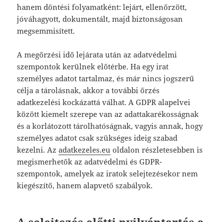
hanem döntési folyamatként: lejárt, ellenőrzött,
jóváhagyott, dokumentált, majd biztonságosan
megsemmisített.
A megőrzési idő lejárata után az adatvédelmi
szempontok kerülnek előtérbe. Ha egy irat
személyes adatot tartalmaz, és már nincs jogszerű
célja a tárolásnak, akkor a további őrzés
adatkezelési kockázattá válhat. A GDPR alapelvei
között kiemelt szerepe van az adattakarékosságnak
és a korlátozott tárolhatóságnak, vagyis annak, hogy
személyes adatot csak szükséges ideig szabad
kezelni. Az
adatkezeles.eu
oldalon részletesebben is
megismerhetők az adatvédelmi és GDPR-
szempontok, amelyek az iratok selejtezésekor nem
kiegészítő, hanem alapvető szabályok.
A selejtezés előtti nyilvántartás a