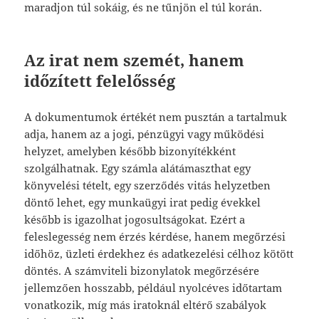
maradjon túl sokáig, és ne tűnjön el túl korán.
Az irat nem szemét, hanem
időzített felelősség
A dokumentumok értékét nem pusztán a tartalmuk
adja, hanem az a jogi, pénzügyi vagy működési
helyzet, amelyben később bizonyítékként
szolgálhatnak. Egy számla alátámaszthat egy
könyvelési tételt, egy szerződés vitás helyzetben
döntő lehet, egy munkaügyi irat pedig évekkel
később is igazolhat jogosultságokat. Ezért a
feleslegesség nem érzés kérdése, hanem megőrzési
időhöz, üzleti érdekhez és adatkezelési célhoz kötött
döntés. A számviteli bizonylatok megőrzésére
jellemzően hosszabb, például nyolcéves időtartam
vonatkozik, míg más iratoknál eltérő szabályok