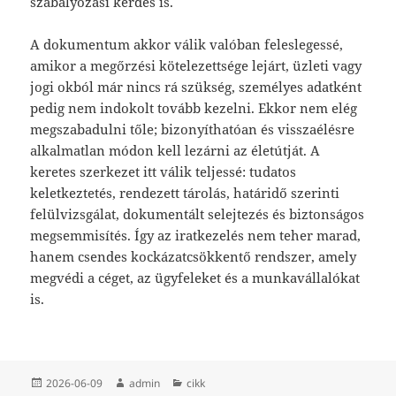
szabályozási kérdés is.
A dokumentum akkor válik valóban feleslegessé,
amikor a megőrzési kötelezettsége lejárt, üzleti vagy
jogi okból már nincs rá szükség, személyes adatként
pedig nem indokolt tovább kezelni. Ekkor nem elég
megszabadulni tőle; bizonyíthatóan és visszaélésre
alkalmatlan módon kell lezárni az életútját. A
keretes szerkezet itt válik teljessé: tudatos
keletkeztetés, rendezett tárolás, határidő szerinti
felülvizsgálat, dokumentált selejtezés és biztonságos
megsemmisítés. Így az iratkezelés nem teher marad,
hanem csendes kockázatcsökkentő rendszer, amely
megvédi a céget, az ügyfeleket és a munkavállalókat
is.
Közzétéve
Szerző
Kategória
2026-06-09
admin
cikk