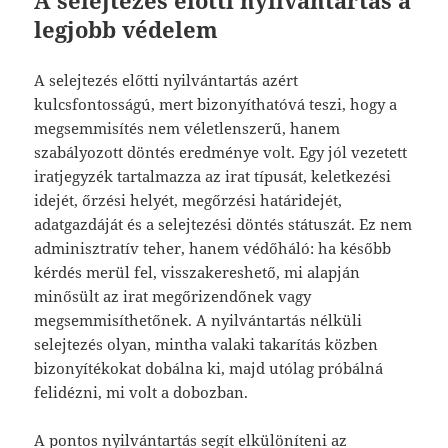
legjobb védelem
A selejtezés előtti nyilvántartás azért
kulcsfontosságú, mert bizonyíthatóvá teszi, hogy a
megsemmisítés nem véletlenszerű, hanem
szabályozott döntés eredménye volt. Egy jól vezetett
iratjegyzék tartalmazza az irat típusát, keletkezési
idejét, őrzési helyét, megőrzési határidejét,
adatgazdáját és a selejtezési döntés státuszát. Ez nem
adminisztratív teher, hanem védőháló: ha később
kérdés merül fel, visszakereshető, mi alapján
minősült az irat megőrizendőnek vagy
megsemmisíthetőnek. A nyilvántartás nélküli
selejtezés olyan, mintha valaki takarítás közben
bizonyítékokat dobálna ki, majd utólag próbálná
felidézni, mi volt a dobozban.
A pontos nyilvántartás segít elkülöníteni az