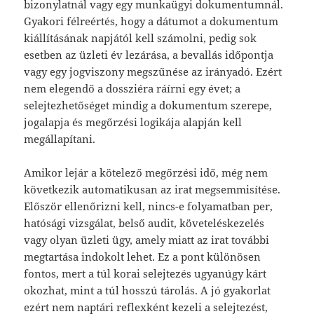
bizonylatnál vagy egy munkaügyi dokumentumnál.
Gyakori félreértés, hogy a dátumot a dokumentum
kiállításának napjától kell számolni, pedig sok
esetben az üzleti év lezárása, a bevallás időpontja
vagy egy jogviszony megszűnése az irányadó. Ezért
nem elegendő a dossziéra ráírni egy évet; a
selejtezhetőséget mindig a dokumentum szerepe,
jogalapja és megőrzési logikája alapján kell
megállapítani.
Amikor lejár a kötelező megőrzési idő, még nem
következik automatikusan az irat megsemmisítése.
Először ellenőrizni kell, nincs-e folyamatban per,
hatósági vizsgálat, belső audit, követeléskezelés
vagy olyan üzleti ügy, amely miatt az irat további
megtartása indokolt lehet. Ez a pont különösen
fontos, mert a túl korai selejtezés ugyanúgy kárt
okozhat, mint a túl hosszú tárolás. A jó gyakorlat
ezért nem naptári reflexként kezeli a selejtezést,