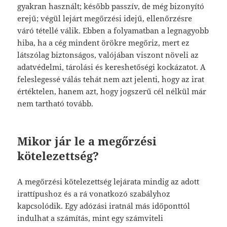
gyakran használt; később passzív, de még bizonyító
erejű; végül lejárt megőrzési idejű, ellenőrzésre
váró tétellé válik. Ebben a folyamatban a legnagyobb
hiba, ha a cég mindent örökre megőriz, mert ez
látszólag biztonságos, valójában viszont növeli az
adatvédelmi, tárolási és kereshetőségi kockázatot. A
feleslegessé válás tehát nem azt jelenti, hogy az irat
értéktelen, hanem azt, hogy jogszerű cél nélkül már
nem tartható tovább.
Mikor jár le a megőrzési
kötelezettség?
A megőrzési kötelezettség lejárata mindig az adott
irattípushoz és a rá vonatkozó szabályhoz
kapcsolódik. Egy adózási iratnál más időponttól
indulhat a számítás, mint egy számviteli