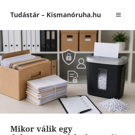
Tudástár – Kismanóruha.hu
MENÜ
ÉS
WIDGETEK
Mikor válik egy