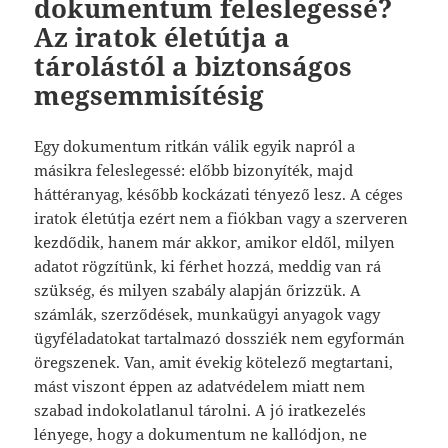
dokumentum feleslegessé?
Az iratok életútja a
tárolástól a biztonságos
megsemmisítésig
Egy dokumentum ritkán válik egyik napról a
másikra feleslegessé: előbb bizonyíték, majd
háttéranyag, később kockázati tényező lesz. A céges
iratok életútja ezért nem a fiókban vagy a szerveren
kezdődik, hanem már akkor, amikor eldől, milyen
adatot rögzítünk, ki férhet hozzá, meddig van rá
szükség, és milyen szabály alapján őrizzük. A
számlák, szerződések, munkaügyi anyagok vagy
ügyféladatokat tartalmazó dossziék nem egyformán
öregszenek. Van, amit évekig kötelező megtartani,
mást viszont éppen az adatvédelem miatt nem
szabad indokolatlanul tárolni. A jó iratkezelés
lényege, hogy a dokumentum ne kallódjon, ne