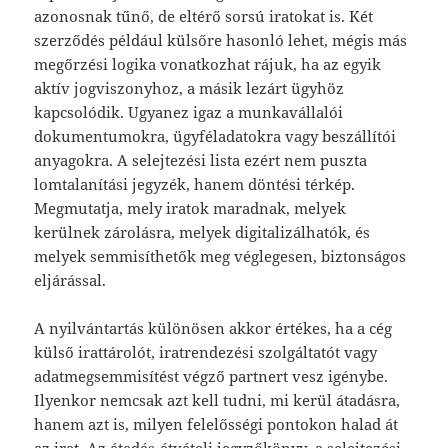
azonosnak tűnő, de eltérő sorsú iratokat is. Két
szerződés például külsőre hasonló lehet, mégis más
megőrzési logika vonatkozhat rájuk, ha az egyik
aktív jogviszonyhoz, a másik lezárt ügyhöz
kapcsolódik. Ugyanez igaz a munkavállalói
dokumentumokra, ügyféladatokra vagy beszállítói
anyagokra. A selejtezési lista ezért nem puszta
lomtalanítási jegyzék, hanem döntési térkép.
Megmutatja, mely iratok maradnak, melyek
kerülnek zárolásra, melyek digitalizálhatók, és
melyek semmisíthetők meg véglegesen, biztonságos
eljárással.
A nyilvántartás különösen akkor értékes, ha a cég
külső irattárolót, iratrendezési szolgáltatót vagy
adatmegsemmisítést végző partnert vesz igénybe.
Ilyenkor nemcsak azt kell tudni, mi kerül átadásra,
hanem azt is, milyen felelősségi pontokon halad át
az irat. Az átadás-átvételi jegyzőkönyv, a selejtezési